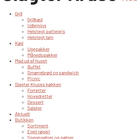
Grill
Grillkød
Udlejning
Helstegt pattegris
Helstegt lam
Kød
Ugepakker
Månedspakker
Mad ud af huset
Buffet
Smørrebrød og sandwich
Picnic
Slagter Kruses køkken
Forretter
Hovedretter
Dessert
Salater
Aktuelt
Butikken
Sortiment
Eget røgeri
Spegepølser og pølser