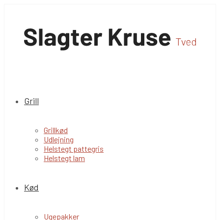
Grill
Grillkød
Udlejning
Helstegt pattegris
Helstegt lam
Kød
Ugepakker