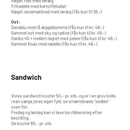
Røget filet med røræg
Frikadelle med kartoffelsalat
Røget oksemørbrad med røræg (fås kun til 36,-)
Ost:
Danablu med rå æggeblomme (fås kun til kr. 48,-)
Gammel ost med sky og radise (fås kun til kr. 48,-)
Danbo 45 + mellem lagret med peber (fås kun til kr. 48,-)
Gammel Knas med nødder (fås kun til kr. 48,-)
Sandwich
Vores sandwich koster 50,- pr. stk. og er i en grov bolle.
I kan vælge jeres egen fyld, se smørrebrøds ”sedlen”
oven for.
Fredag og lørdag kan vi lave lun ribbensteg efter
bestilling.
De koster 65,- pr. stk.