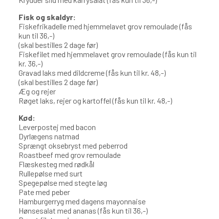
Fisk og skaldyr:
Fiskefrikadelle med hjemmelavet grov remoulade (fås
kun til 36,-)
(skal bestilles 2 dage før)
Fiskefilet med hjemmelavet grov remoulade (fås kun til
kr. 36,-)
Gravad laks med dildcreme (fås kun til kr. 48,-)
(skal bestilles 2 dage før)
Æg og rejer
Røget laks, rejer og kartoffel (fås kun til kr. 48,-)
Kød:
Leverpostej med bacon
Dyrlægens natmad
Sprængt oksebryst med peberrod
Roastbeef med grov remoulade
Flæskesteg med rødkål
Rullepølse med surt
Spegepølse med stegte løg
Pate med peber
Hamburgerryg med dagens mayonnaise
Hønsesalat med ananas (fås kun til 36,-)