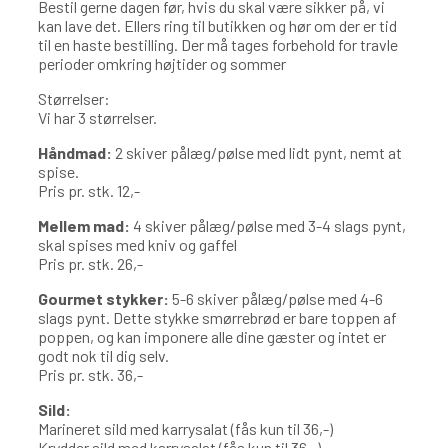
Bestil gerne dagen før, hvis du skal være sikker på, vi
kan lave det. Ellers ring til butikken og hør om der er tid
til en haste bestilling. Der må tages forbehold for travle
perioder omkring højtider og sommer
Størrelser:
Vi har 3 størrelser.
Håndmad:
2 skiver pålæg/pølse med lidt pynt, nemt at
spise.
Pris pr. stk. 12,-
Mellem mad:
4 skiver pålæg/pølse med 3-4 slags pynt,
skal spises med kniv og gaffel
Pris pr. stk. 26,-
Gourmet stykker:
5-6 skiver pålæg/pølse med 4-6
slags pynt. Dette stykke smørrebrød er bare toppen af
poppen, og kan imponere alle dine gæster og intet er
godt nok til dig selv.
Pris pr. stk. 36,-
Sild:
Marineret sild med karrysalat (fås kun til 36,-)
Krydder sild med karrysalat (fås kun til 36,-)