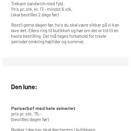
Trekant sandwich med fyld.
Pris pr. stk. kr. 17,- mindst 6 stk.
(skal bestilles 2 dage før)
Bestil gerne dagen før, hvis du skal være sikker på vi kan
lave det. Ellers ring til butikken og hør om der er tid til en
haste bestilling. Der må tages forbehold for travle
perioder omkring højtider og sommer.
Den lune:
Pariserbøf med hele svineriet
pris pr. stk. 75,-
(bestilles dagen før)
Ønsker I den lun, skal den hentes i butikkens