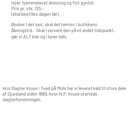
rejer, hjemmelavet dressing og flot pyntet.
Pris pr. stk. 125,-
(skal bestilles dagen før).
Ønsker I det lunt, skal det hentes i butikkens
åbningstid. Skal I servere den på et andet tidspunkt,
gør vi ALT klar og I luner selv.
Kort om os
Hos Slagter Kruse i Tved på Mols har vi leveret kød til store dele
af Djursland siden 1889, hvor N.P. Kruse startede
slagterforretningen.
Kontakt os