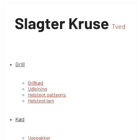
Grill
Grillkød
Udlejning
Helstegt pattegris
Helstegt lam
Kød
Ugepakker